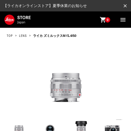
close
【ライカオンラインストア】夏季休業のお知らせ
shopping_cart
menu
0
TOP
LENS
ライカ ズミルックスM f1.4/50