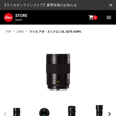
close
【ライカオンラインストア】夏季休業のお知らせ
shopping_cart
menu
0
TOP
LENS
ライカ アポ・ズミクロンSL f2/75 ASPH.
chevron_left
chevron_right