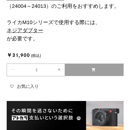
（24004～24013）のご利用をおすすめします。
ライカM10シリーズで使用する際には、
ネジアダプター
が必要です。
￥31,900
(税込)
remove
add
shopping_cart
お気に入り
favorite_border