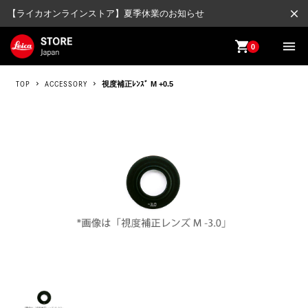
close
【ライカオンラインストア】夏季休業のお知らせ
shopping_cart
menu
0
TOP
ACCESSORY
視度補正ﾚﾝｽﾞ M +0.5