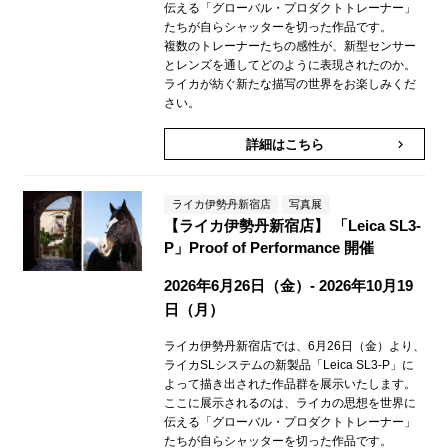
伝える「グローバル・プロダクトトレーナー」
たちが自らシャッターを切った作品です。
複数のトレーナーたちの感性が、新型センサー
とレンズを通してどのように表現されたのか。
ライカが紡ぐ新たな描写の世界をお楽しみくだ
さい。
詳細はこちら
keyboard_arrow_right
ライカ伊勢丹新宿店
写真展
【ライカ伊勢丹新宿店】 「Leica SL3-
P」Proof of Performance 開催
2026年6月26日（金）- 2026年10月19
日（月）
ライカ伊勢丹新宿店では、6月26日（金）より、
ライカSLシステムの新製品「Leica SL3-P」に
よって描き出された作品群を展示いたします。
ここに展示されるのは、ライカの思想を世界に
伝える「グローバル・プロダクトトレーナー」
たちが自らシャッターを切った作品です。