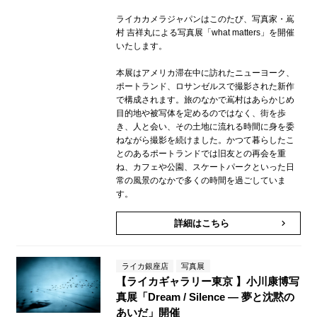
ライカカメラジャパンはこのたび、写真家・嶌
村 吉祥丸による写真展「what matters」を開催
いたします。
本展はアメリカ滞在中に訪れたニューヨーク、
ポートランド、ロサンゼルスで撮影された新作
で構成されます。旅のなかで嶌村はあらかじめ
目的地や被写体を定めるのではなく、街を歩
き、人と会い、その土地に流れる時間に身を委
ねながら撮影を続けました。かつて暮らしたこ
とのあるポートランドでは旧友との再会を重
ね、カフェや公園、スケートパークといった日
常の風景のなかで多くの時間を過ごしていま
す。
詳細はこちら
keyboard_arrow_right
ライカ銀座店
写真展
【ライカギャラリー東京 】小川康博写
真展「Dream / Silence ― 夢と沈黙の
あいだ」開催