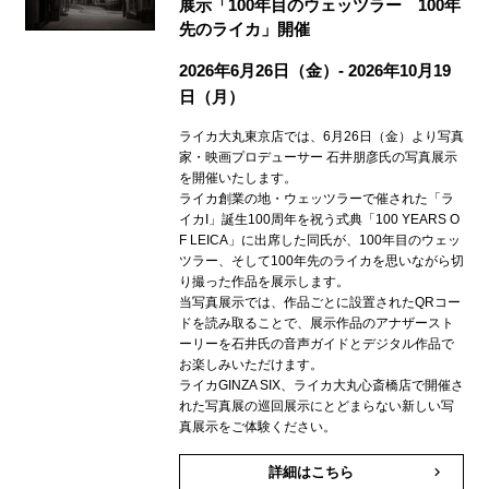
展示「100年目のウェッツラー 100年
先のライカ」開催
2026年6月26日（金）- 2026年10月19
日（月）
ライカ大丸東京店では、6月26日（金）より写真
家・映画プロデューサー 石井朋彦氏の写真展示
を開催いたします。
ライカ創業の地・ウェッツラーで催された「ラ
イカI」誕生100周年を祝う式典「100 YEARS O
F LEICA」に出席した同氏が、100年目のウェッ
ツラー、そして100年先のライカを思いながら切
り撮った作品を展示します。
当写真展示では、作品ごとに設置されたQRコー
ドを読み取ることで、展示作品のアナザースト
ーリーを石井氏の音声ガイドとデジタル作品で
お楽しみいただけます。
ライカGINZA SIX、ライカ大丸心斎橋店で開催さ
れた写真展の巡回展示にとどまらない新しい写
真展示をご体験ください。
詳細はこちら
keyboard_arrow_right