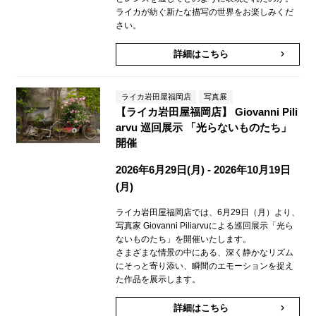
ライカが紡ぐ新たな描写の世界をお楽しみくだ
さい。
詳細はこちら
keyboard_arrow_right
ライカ岩田屋福岡店
写真展
【ライカ岩田屋福岡店】 Giovanni Pili
arvu 巡回展示 「光らないものたち」
開催
2026年6月29日(月) - 2026年10月19日
(月)
ライカ岩田屋福岡店では、6月29日（月）より、
写真家 Giovanni Piliarvuによる巡回展示「光ら
ないものたち」を開催いたします。
さまざまな情景の中にある、深く静かなリズム
にそっと寄り添い、瞬間のエモーションを捉え
た作品を展示します。
詳細はこちら
keyboard_arrow_right