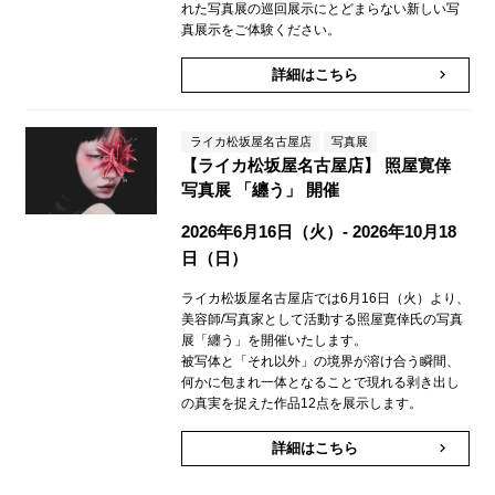
れた写真展の巡回展示にとどまらない新しい写
真展示をご体験ください。
詳細はこちら
keyboard_arrow_right
ライカ松坂屋名古屋店
写真展
【ライカ松坂屋名古屋店】 照屋寛倖
写真展 「纏う」 開催
2026年6月16日（火）- 2026年10月18
日（日）
ライカ松坂屋名古屋店では6月16日（火）より、
美容師/写真家として活動する照屋寛倖氏の写真
展「纏う」を開催いたします。
被写体と「それ以外」の境界が溶け合う瞬間、
何かに包まれ一体となることで現れる剥き出し
の真実を捉えた作品12点を展示します。
詳細はこちら
keyboard_arrow_right