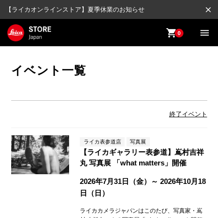
close
【ライカオンラインストア】夏季休業のお知らせ
shopping_cart
menu
0
イベント一覧
終了イベント
ライカ表参道店
写真展
【ライカギャラリー表参道】嶌村吉祥
丸 写真展 「what matters」開催
2026年7月31日（金）～ 2026年10月18
日（日）
ライカカメラジャパンはこのたび、写真家・嶌