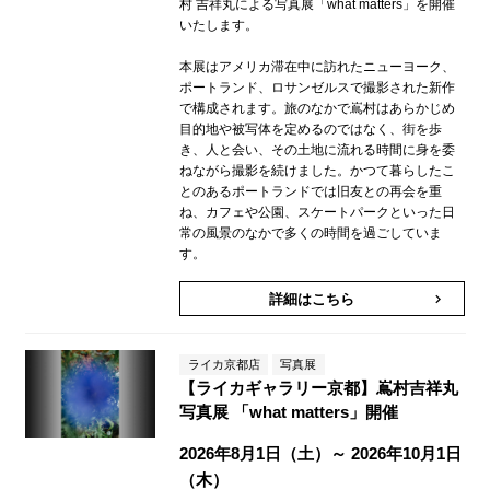
村 吉祥丸による写真展「what matters」を開催
いたします。
本展はアメリカ滞在中に訪れたニューヨーク、
ポートランド、ロサンゼルスで撮影された新作
で構成されます。旅のなかで嶌村はあらかじめ
目的地や被写体を定めるのではなく、街を歩
き、人と会い、その土地に流れる時間に身を委
ねながら撮影を続けました。かつて暮らしたこ
とのあるポートランドでは旧友との再会を重
ね、カフェや公園、スケートパークといった日
常の風景のなかで多くの時間を過ごしていま
す。
詳細はこちら
keyboard_arrow_right
ライカ京都店
写真展
【ライカギャラリー京都】嶌村吉祥丸
写真展 「what matters」開催
2026年8月1日（土）～ 2026年10月1日
（木）