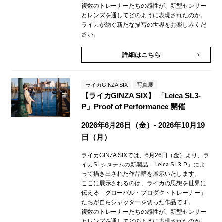
複数のトレーナーたちの感性が、新型センサー
とレンズを通してどのように表現されたのか。
ライカが紡ぐ新たな描写の世界をお楽しみくだ
さい。
詳細はこちら
keyboard_arrow_right
ライカGINZA SIX
写真展
【ライカGINZA SIX】 「Leica SL3-
P」Proof of Performance 開催
2026年6月26日（金）- 2026年10月19
日（月）
ライカGINZA SIXでは、6月26日（金）より、ラ
イカSLシステムの新製品「Leica SL3-P」によ
って描き出された作品群を展示いたします。
ここに展示されるのは、ライカの思想を世界に
伝える「グローバル・プロダクトトレーナー」
たちが自らシャッターを切った作品です。
複数のトレーナーたちの感性が、新型センサー
とレンズを通してどのように表現されたのか。