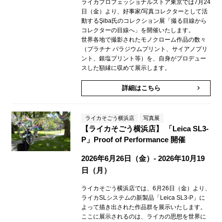
ライカプロフェッショナルストア東京では7月24
日（金）より、好事家/写真コレクターとして活
動するŞiba氏のコレクション展「撮る目線から
コレクターの目線へ」を開催いたします。
世界各地で撮影されたモノクローム作品の数々
（プラチナ パラジウムプリント、サイアノプリ
ント、銀塩プリント等）を、自身がプロデュー
スした額縁に収めて展示します。
詳細はこちら
keyboard_arrow_right
ライカそごう横浜店
写真展
【ライカそごう横浜店】 「Leica SL3-
P」Proof of Performance 開催
2026年6月26日（金）- 2026年10月19
日（月）
ライカそごう横浜店では、6月26日（金）より、
ライカSLシステムの新製品「Leica SL3-P」に
よって描き出された作品群を展示いたします。
ここに展示されるのは、ライカの思想を世界に