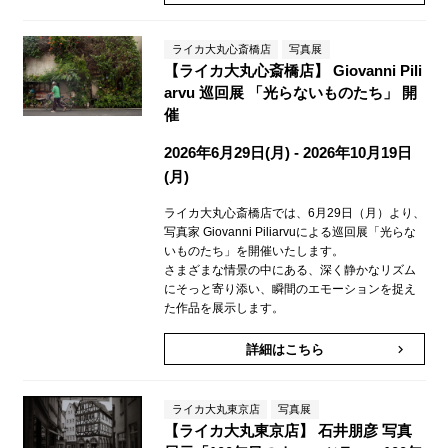
ライカ大丸心斎橋店
写真展
【ライカ大丸心斎橋店】 Giovanni Pili
arvu 巡回展 「光らないものたち」 開
催
2026年6月29日(月) - 2026年10月19日
(月)
ライカ大丸心斎橋店では、6月29日（月）より、
写真家 Giovanni Piliarvuによる巡回展「光らな
いものたち」を開催いたします。
さまざまな情景の中にある、深く静かなリズム
にそっと寄り添い、瞬間のエモーションを捉え
た作品を展示します。
詳細はこちら
keyboard_arrow_right
ライカ大丸東京店
写真展
【ライカ大丸東京店】 石井朋彦 写真