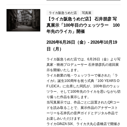
ライカ阪急うめだ店
写真展
【ライカ阪急うめだ店】 石井朋彦 写
真展示「100年目のウェッツラー 100
年先のライカ」開催
2026年6月26日（金）- 2026年10月19
日（月）
ライカ阪急うめだ店では、6月26日（金）より写
真家・映画プロデューサー 石井朋彦氏の巡回展
示を開催いたします。
ライカ創業の地・ウェッツラーで催された「ラ
イカI」誕生100周年を祝う式典「100 YEARS O
F LEICA」に出席した同氏が、100年目のウェッ
ツラー、そして100年先のライカを思いながら切
り撮った作品を展示します。
当写真展示では、作品ごとに設置されたQRコー
ドを読み取ることで、展示作品のアナザースト
ーリーを石井氏の音声ガイドとデジタル作品で
お楽しみいただけます。
ライカGINZA SIX、ライカ大丸心斎橋店で開催さ