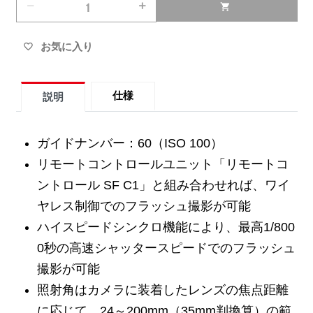
remove
add
shopping_cart
お気に入り
favorite_border
仕様
説明
ガイドナンバー：60（ISO 100）
リモートコントロールユニット「リモートコ
ントロール SF C1」と組み合わせれば、ワイ
ヤレス制御でのフラッシュ撮影が可能
ハイスピードシンクロ機能により、最高1/800
0秒の高速シャッタースピードでのフラッシュ
撮影が可能
照射角はカメラに装着したレンズの焦点距離
に応じて、24～200mm（35mm判換算）の範