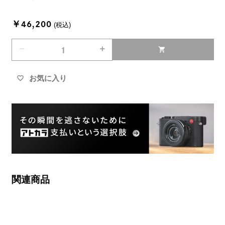
￥46,200
(税込)
remove
add
shopping_cart
お気に入り
favorite_border
関連商品