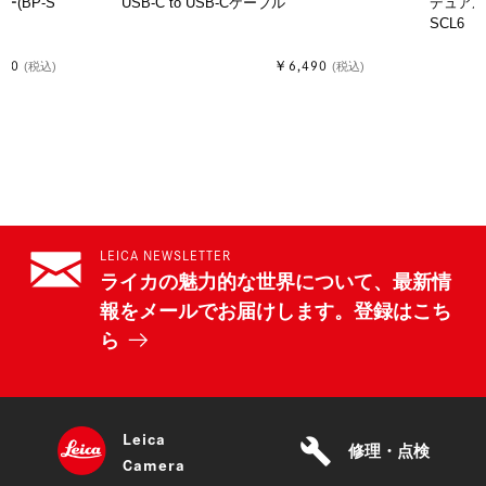
ー(BP-S
USB-C to USB-Cケーブル
デュアル
SCL6 
000
￥6,490
(税込)
(税込)
LEICA NEWSLETTER
ライカの魅力的な世界について、最新情
報をメールでお届けします。登録はこち
ら
Leica
build
修理・点検
Camera