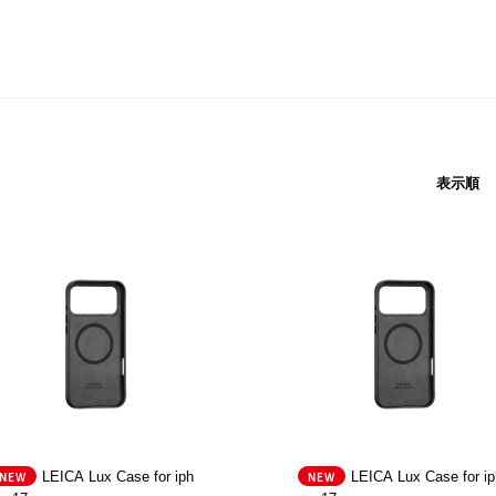
表示順
NEW
LEICA Lux Case for iph
NEW
LEICA Lux Case for ip