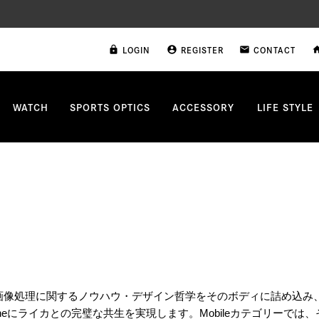
LOGIN
REGISTER
CONTACT
lock
account_circle
email
ho
WATCH
SPORTS OPTICS
ACCESSORY
LIFE STYLE
り・画像処理に関するノウハウ・デザイン哲学をそのボディに詰め込み、
iPhoneにライカとの完璧な共生を実現します。Mobileカテゴリ