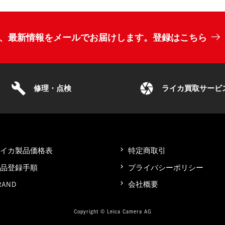
、最新情報をメールでお届けします。登録はこちら
build
camera
修理・点検
ライカ買取サービ
ライカ製品価格表
特定商取引
製品登録手順
プライバシーポリシー
RAND
会社概要
Copyright © Leica Camera AG