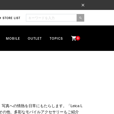
close
STORE LIST
me
search
shopping_cart
MOBILE
OUTLET
TOPICS
0
写真への情熱を日常にもたらします。「Leica L
ーでは、その他、多彩なモバイルアクセサリーもご紹介