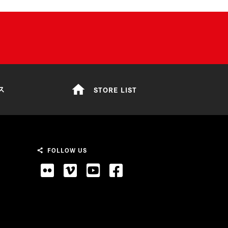
home
STORE LIST
ス
FOLLOW US
share