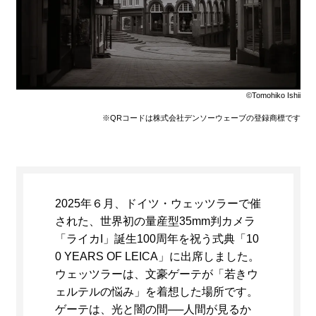
©Tomohiko Ishii
※QRコードは株式会社デンソーウェーブの登録商標です
2025年６月、ドイツ・ウェッツラーで催
された、世界初の量産型35mm判カメラ
「ライカI」誕生100周年を祝う式典「10
0 YEARS OF LEICA」に出席しました。
ウェッツラーは、文豪ゲーテが「若きウ
ェルテルの悩み」を着想した場所です。
ゲーテは、光と闇の間──⼈間が⾒るか