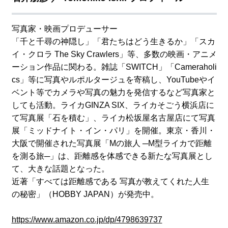
写真家・映画プロデューサー
「千と千尋の神隠し」「君たちはどう生きるか」「スカ
イ・クロラ The Sky Crawlers」等、多数の映画・アニメ
ーション作品に関わる。雑誌「SWITCH」「Cameraholi
cs」等に写真やルポルタージュを寄稿し、YouTubeやイ
ベント等でカメラや写真の魅力を発信するなど写真家と
しても活動。ライカGINZA SIX、ライカそごう横浜店に
て写真展「石を積む」、ライカ松坂屋名古屋店にて写真
展「ミッドナイト・イン・パリ」を開催。東京・香川・
大阪で開催された写真展「Mの旅人 ─M型ライカで距離
を測る旅─」は、距離感を体感できる新たな写真展とし
て、大きな話題となった。
近著「すべては距離感である 写真が教えてくれた人生
の秘密」（HOBBY JAPAN）が発売中。
https://www.amazon.co.jp/dp/4798639737