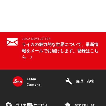
LEICA NEWSLETTER
ライカの魅力的な世界について、最新情
報をメールでお届けします。登録はこち
ら
Leica
build
修理・点検
Camera
camera
home
STORE LIST
ライカ買取サービス