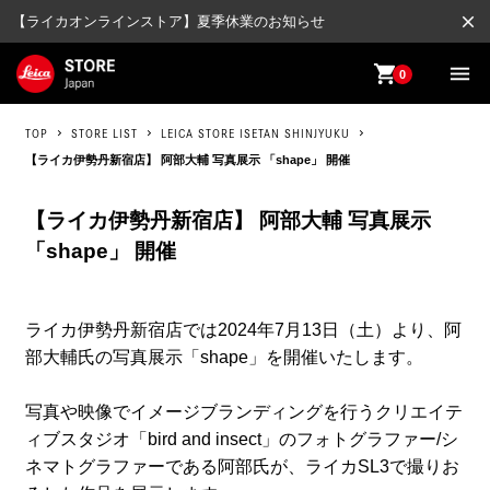
close
【ライカオンラインストア】夏季休業のお知らせ
shopping_cart
menu
0
TOP
STORE LIST
LEICA STORE ISETAN SHINJYUKU
【ライカ伊勢丹新宿店】 阿部大輔 写真展示 「shape」 開催
【ライカ伊勢丹新宿店】 阿部大輔 写真展示
「shape」 開催
ライカ伊勢丹新宿店では2024年7月13日（土）より、阿
部大輔氏の写真展示「shape」を開催いたします。
写真や映像でイメージブランディングを行うクリエイテ
ィブスタジオ「bird and insect」のフォトグラファー/シ
ネマトグラファーである阿部氏が、ライカSL3で撮りお