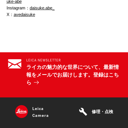
uke-abe
Instagram：
daisuke.abe_
X：
avedaisuke
LEICA NEWSLETTER
ライカの魅力的な世界について、最新情
報をメールでお届けします。登録はこち
ら
Leica
build
修理・点検
Camera