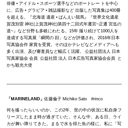
俳優 • アイドル • スポーツ選手などのポートレー トを中心
に、広告 • グラビア • 雑誌撮影など 出版した写真集は400冊
を超える。『北海道 遺産 • ばんえい競馬』『世界文化遺産
賀茂別雷 神社(上賀茂神社)第四十二回式年遷宮~正遷 宮迄の
道~』など分野も多岐にわたる。15年 撮り続けて1000人を
達成する写真展「瞬間の 顔」などが評価され、2016年日本
写真協会作 家賞を受賞。そのほかテレビなどメディアへも
多く出演、及び審査員など幅広く活躍。 公益社団法人 日本
写真家協会 会員 公益社団 法人 日本広告写真家協会会員 と
かち観光大使
「MARINELAND」
佐藤倫子 Michiko Sato #rinco
何を撮ったらいいのか。この2年、世の中の状況に私自身フ
リーズしたまま時が過ぎていた。そんな中、ある日、ライ
カが舞い降りてきた。まるで水を得た魚の様に、私に「写