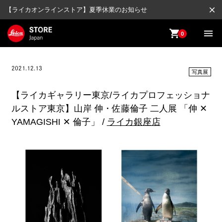
close
【ライカオンラインストア】夏季休業のお知らせ
shopping_cart
menu
0
2021.12.13
写真展
【ライカギャラリー東京/ライカプロフェッショナ
ルストア東京】山岸 伸・佐藤倫子 二人展 「伸 ✕
YAMAGISHI ✕ 倫子」 /
ライカ銀座店