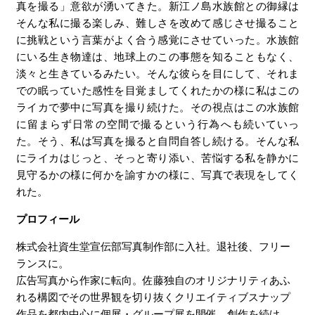
真を撮る」意欲が湧いてきた。新江ノ島水族館との御縁は
そんな私に撮る楽しみ、難しさを改めて感じさせ撮ること
に挑戦という言葉がよく合う感覚にさせていった。水族館
にいる生き物達は、地球上のこの事態を知ることもなく、
淡々と生きているみたい。そんな彼らを目にして、それま
での眠っていた感性を目覚ましてくれたかの様に私はこの
ライカで夢中に写真を撮り続けた。その視点はこの水族館
に留まらず日常の空間で撮るという行為へも続いていっ
た。そう、私は写真を撮ると自問自答し続ける。そんな私
にライカはじっと、そっと寄り添い、苦悩する私を静かに
見守るかの様に何かを諭すかの様に、写真で表現をしてく
れた。
プロフィール
株式会社資生堂宣伝部写真制作部に入社。退社後、フリー
ランスに。
広告写真から作家に転向。佐藤独自のオリジナリティあふ
れる構図でその世界観を切り抜くクリエイティブスナップ
作品を都内中心に個展・グループ展を開催、創作を続け