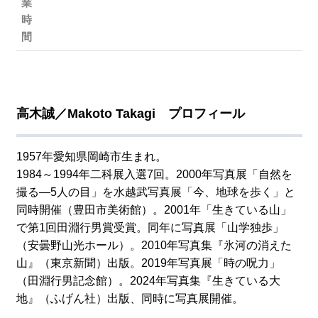
業
時
間
高木誠／Makoto Takagi プロフィール
1957年愛知県岡崎市生まれ。
1984～1994年二科展入選7回。2000年写真展「自然を
撮る―5人の目」を水越武写真展「今、地球を歩く」と
同時開催（豊田市美術館）。2001年「生きている山」
で第1回田淵行男賞受賞。同年に写真展「山学独歩」
（安曇野山光ホール）。2010年写真集『氷河の消えた
山』（東京新聞）出版。2019年写真展「時の呪力」
（田淵行男記念館）。2024年写真集『生きている大
地』（ふげん社）出版、同時に写真展開催。