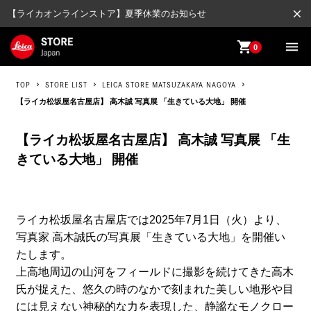
close
【ライカオンラインストア】夏季休業のお知らせ
shopping_cart
menu
0
TOP
STORE LIST
LEICA STORE MATSUZAKAYA NAGOYA
【ライカ松坂屋名古屋店】 高木誠 写真展 「生きている大地」 開催
【ライカ松坂屋名古屋店】 高木誠 写真展 「生
きている大地」 開催
ライカ松坂屋名古屋店では2025年7月1日（火）より、
写真家 高木誠氏の写真展「生きている大地」を開催い
たします。
上高地周辺の山河をフィールドに撮影を続けてきた高木
氏が捉えた、悠久の時のなかで刻まれた美しい地形や目
には見えない神秘的な力を表現した、静謐なモノクロー