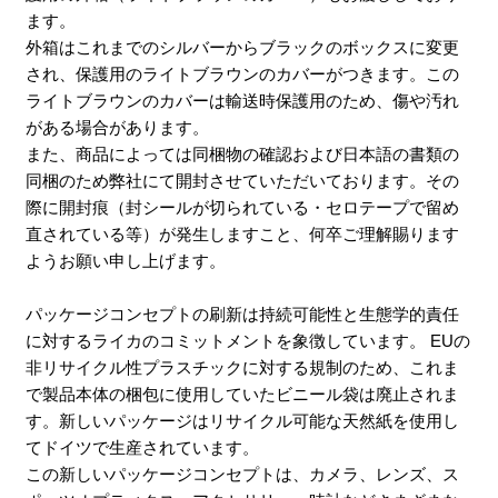
ます。
外箱はこれまでのシルバーからブラックのボックスに変更
され、保護用のライトブラウンのカバーがつきます。この
ライトブラウンのカバーは輸送時保護用のため、傷や汚れ
がある場合があります。
また、商品によっては同梱物の確認および日本語の書類の
同梱のため弊社にて開封させていただいております。その
際に開封痕（封シールが切られている・セロテープで留め
直されている等）が発生しますこと、何卒ご理解賜ります
ようお願い申し上げます。
パッケージコンセプトの刷新は持続可能性と生態学的責任
に対するライカのコミットメントを象徴しています。 EUの
非リサイクル性プラスチックに対する規制のため、これま
で製品本体の梱包に使用していたビニール袋は廃止されま
す。新しいパッケージはリサイクル可能な天然紙を使用し
てドイツで生産されています。
この新しいパッケージコンセプトは、カメラ、レンズ、ス