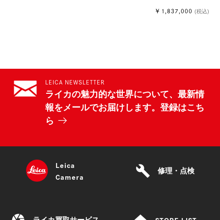
￥1,837,000
(税込)
LEICA NEWSLETTER
ライカの魅力的な世界について、最新情
報をメールでお届けします。登録はこち
ら
Leica
build
修理・点検
Camera
camera
home
STORE LIST
ライカ買取サービス