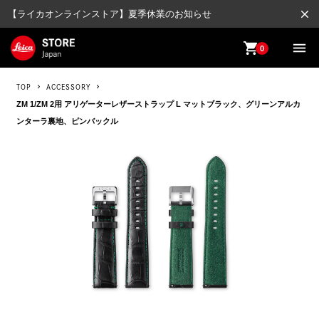
close
【ライカオンラインストア】夏季休業のお知らせ
shopping_cart
menu
0
TOP
ACCESSORY
ZM 1/ZM 2用 アリゲーターレザーストラップ L マットブラック、グリーンアルカ
ンターラ裏地、ピンバックル