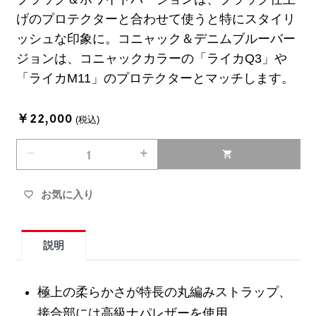
げのプロテクターと合わせて使うと特にスタイリ
ッシュな印象に。コニャック＆デニムブルーバー
ジョンは、コニャックカラーの「ライカQ3」や
「ライカM11」のプロテクターとマッチします。
￥22,000
(税込)
remove
add
shopping_cart
お気に入り
favorite_border
説明
極上の柔らかさが特長の丸編みストラップ、
接合部には高級ナパレザーを使用