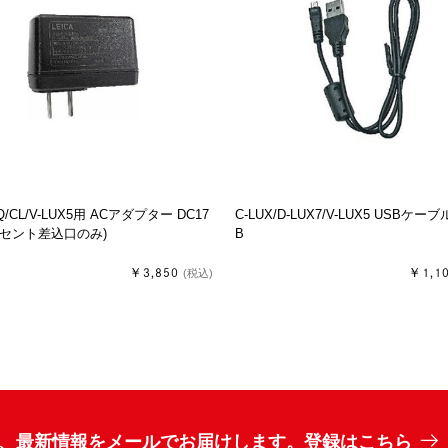
/CL/V-LUX5用 ACアダプター DC17
C-LUX/D-LUX7/V-LUX5 USBケーブル
ンセント差込口のみ)
B
￥3,850
￥1,1
(税込)
、最新情報をメールでお届けします。登録はこちら