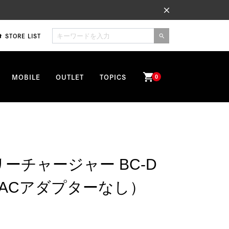
close
STORE LIST
me
search
shopping_cart
MOBILE
OUTLET
TOPICS
0
リーチャージャー BC-D
とACアダプターなし）