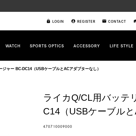
LOGIN
REGISTER
CONTACT
lock
account_circle
email
ho
WATCH
SPORTS OPTICS
ACCESSORY
LIFE STYLE
ジャー BC-DC14（USBケーブルとACアダプターなし）
ライカQ/CL用バッテ
C14（USBケーブル
470710009000