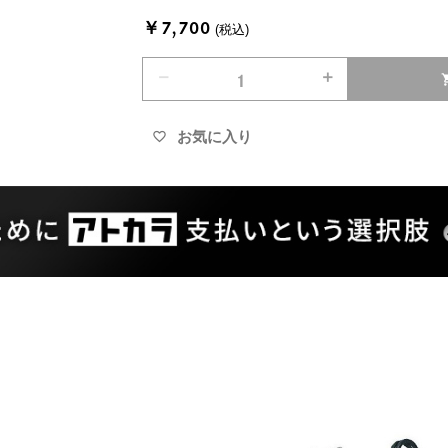
￥7,700
(税込)
remove
add
shopp
お気に入り
favorite_border