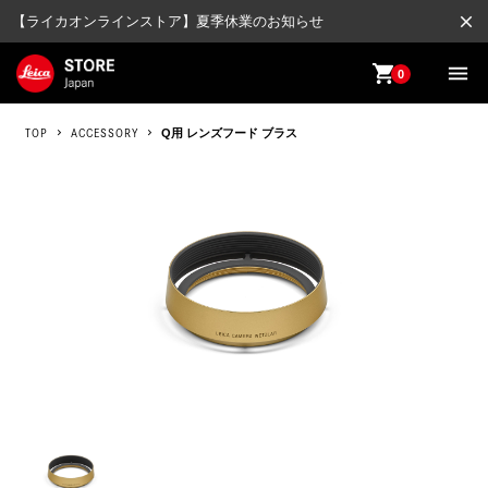
close
【ライカオンラインストア】夏季休業のお知らせ
shopping_cart
menu
0
TOP
ACCESSORY
Q用 レンズフード ブラス