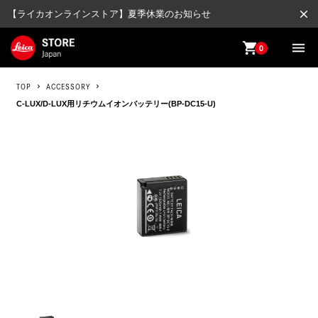
close
【ライカオンラインストア】夏季休業のお知らせ
shopping_cart
menu
0
TOP
ACCESSORY
C-LUX/D-LUX用リチウムイオンバッテリー(BP-DC15-U)