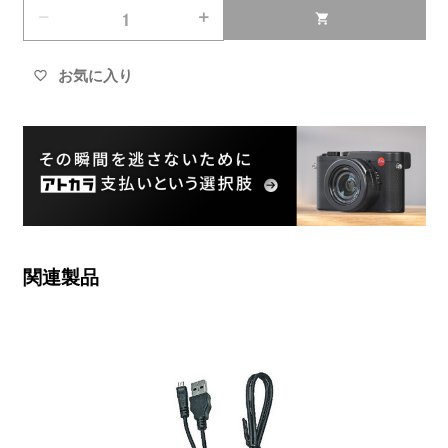
remove
add
shopping_cart
お気に入り
favorite_border
関連製品