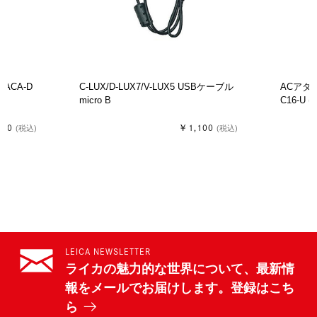
 ACA-D
C-LUX/D-LUX7/V-LUX5 USBケーブル
ACアダプタ
み）
micro B
C16-
850
￥1,100
(税込)
(税込)
LEICA NEWSLETTER
ライカの魅力的な世界について、最新情
報をメールでお届けします。登録はこち
ら