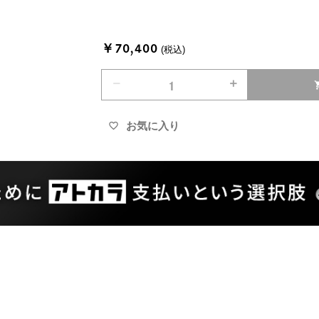
￥70,400
(税込)
remove
add
shopp
お気に入り
favorite_border