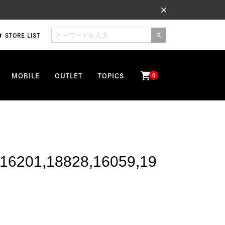
close
STORE LIST
me
search
shopping_cart
MOBILE
OUTLET
TOPICS
0
201,18828,16059,19