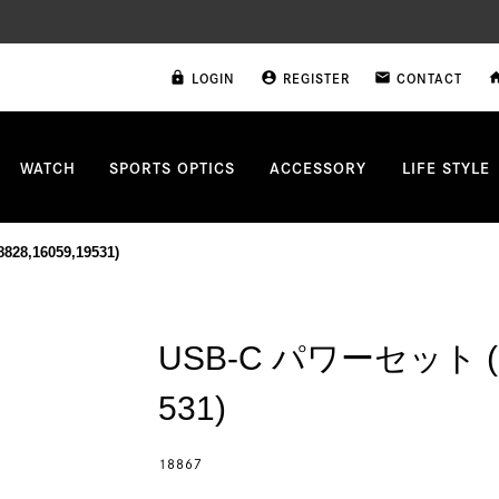
LOGIN
REGISTER
CONTACT
lock
account_circle
email
ho
WATCH
SPORTS OPTICS
ACCESSORY
LIFE STYLE
28,16059,19531)
USB-C パワーセット (16
531)
18867