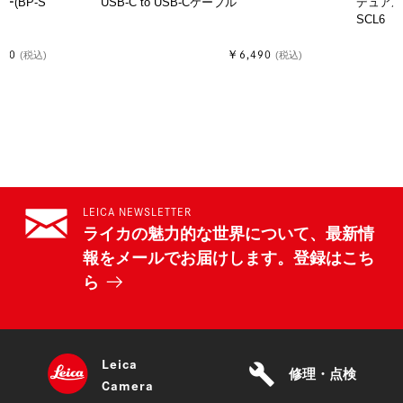
ー(BP-S
USB-C to USB-Cケーブル
デュアル
SCL6 
000
￥6,490
(税込)
(税込)
LEICA NEWSLETTER
ライカの魅力的な世界について、最新情
報をメールでお届けします。登録はこち
ら
Leica
build
修理・点検
Camera