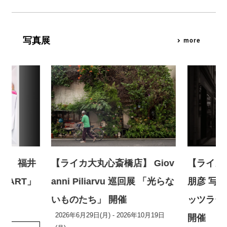
写真展
more
店】 福井
【ライカ大丸心斎橋店】 Giov
【ライカ
X ART」
anni Piliarvu 巡回展 「光らな
朋彦 写真
いものたち」 開催
ッツラー
2026年6月29日(月) - 2026年10月19日
開催