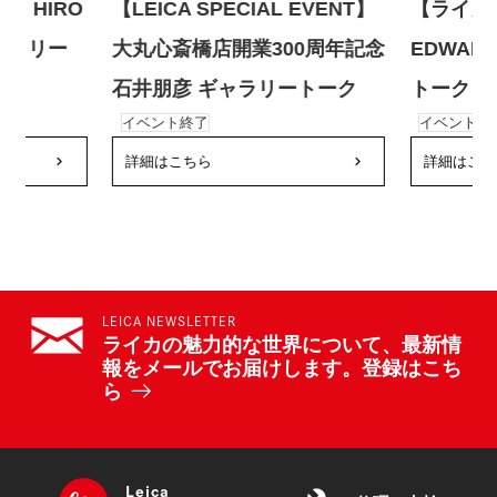
】HIRO
【LEICA SPECIAL EVENT】
【ライカ
ギャラリー
大丸心斎橋店開業300周年記念
EDWAR
石井朋彦 ギャラリートーク
トーク
イベント終了
イベント終
keyboard_arrow_right
詳細はこちら
keyboard_arrow_right
詳細はこち
LEICA NEWSLETTER
ライカの魅力的な世界について、最新情
報をメールでお届けします。登録はこち
ら
Leica