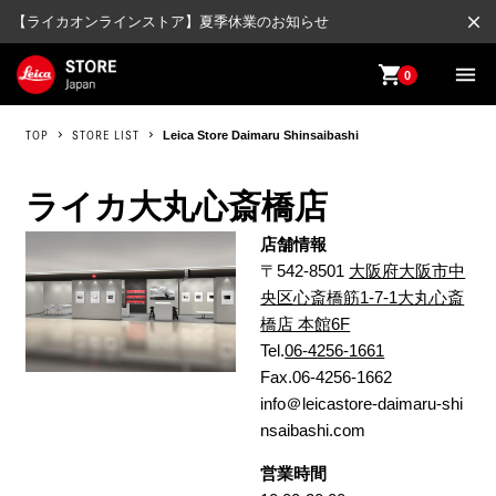
close
【ライカオンラインストア】夏季休業のお知らせ
shopping_cart
menu
0
TOP
STORE LIST
Leica Store Daimaru Shinsaibashi
ライカ大丸心斎橋店
店舗情報
〒542-8501
大阪府大阪市中
央区心斎橋筋1-7-1大丸心斎
橋店 本館6F
Tel.
06-4256-1661
Fax.06-4256-1662
info＠leicastore-daimaru-shi
nsaibashi.com
営業時間