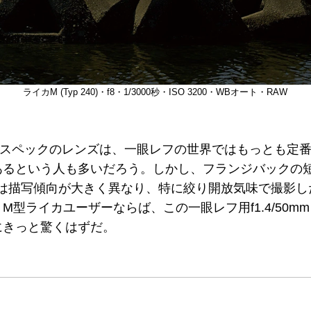
ライカM (Typ 240)・f8・1/3000秒・ISO 3200・WBオート・RAW
mというスペックのレンズは、一眼レフの世界ではもっとも
あるという人も多いだろう。しかし、フランジバックの短
フ用とは描写傾向が大きく異なり、特に絞り開放気味で撮影
M型ライカユーザーならば、この一眼レフ用f1.4/50m
にきっと驚くはずだ。