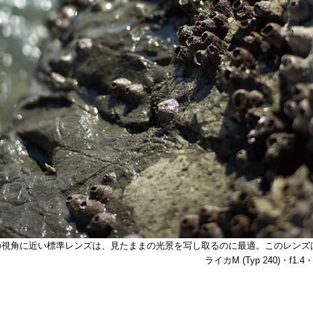
の視角に近い標準レンズは、見たままの光景を写し取るのに最適。このレンズ
ライカM (Typ 240)・f1.