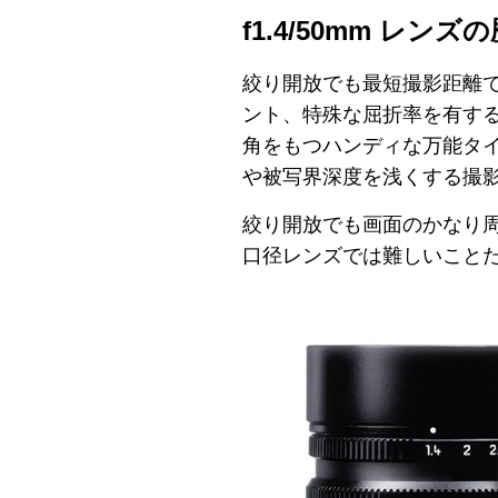
f1.4/50mm レン
絞り開放でも最短撮影距離
ント、特殊な屈折率を有す
角をもつハンディな万能タイ
や被写界深度を浅くする撮
絞り開放でも画面のかなり
口径レンズでは難しいこと