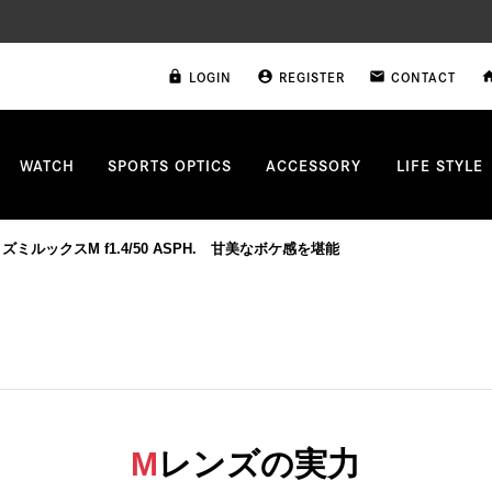
LOGIN
REGISTER
CONTACT
lock
account_circle
email
ho
WATCH
SPORTS OPTICS
ACCESSORY
LIFE STYLE
カ ズミルックスM f1.4/50 ASPH. 甘美なボケ感を堪能
M
レンズの実力