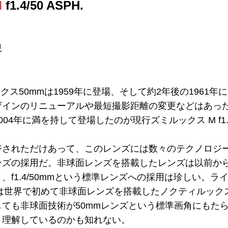
M
f1.4/50 ASPH.
規
ス50mmは1959年に登場、そして約2年後の1961年
インのリニューアルや最短撮影距離の変更などはあった
4年に満を持して登場したのが現行ズミルックス M f1.4/5
ジされただけあって、このレンズには数々のテクノロジ
ンズの採用だ。非球面レンズを搭載したレンズは以前か
、f1.4/50mmという標準レンズへの採用は珍しい。
は世界で初めて非球面レンズを搭載したノクティルックス f
ても非球面技術が50mmレンズという標準画角にもた
く理解しているのかも知れない。