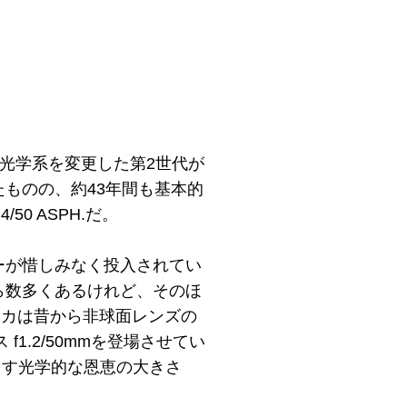
に光学系を変更した第2世代が
ものの、約43年間も基本的
0 ASPH.だ。
ーが惜しみなく投入されてい
ら数多くあるけれど、そのほ
ライカは昔から非球面レンズの
1.2/50mmを登場させてい
らす光学的な恩恵の大きさ