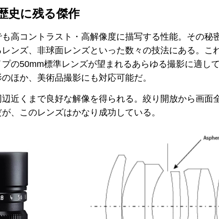
ズの歴史に残る傑作
でも高コントラスト・高解像度に描写する性能。その秘
るレンズ、非球面レンズといった数々の技法にある。こ
プの50mm標準レンズが望まれるあらゆる撮影に適し
影のほか、美術品撮影にも対応可能だ。
周辺近くまで良好な解像を得られる。絞り開放から画面
だが、このレンズはかなり成功している。