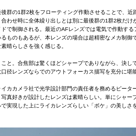
後群の1群2枚をフローティング作動させることで、近
合わせ時に全体繰り出しとは別に最後群の1群2枚だけ
イドで制御される。最近のAFレンズでは電気で作動する
いるものもあるが、本レンズの場合は超精密なメカ制御
な素晴らしさを強く感じる。
とこと。合焦部は驚くほどシャープでありながら、決し
大口径レンズならでのアウトフォーカス描写を充分に堪
ライカカメラ社で光学設計部門の責任者を務めるピータ
り写真好きが設計したレンズは素晴らしい。単にシャー
ルで実現した上にライカレンズらしい「ボケ」の美しさ