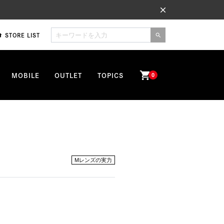
close
STORE LIST
me
search
shopping_cart
MOBILE
OUTLET
TOPICS
0
Mレンズの実力