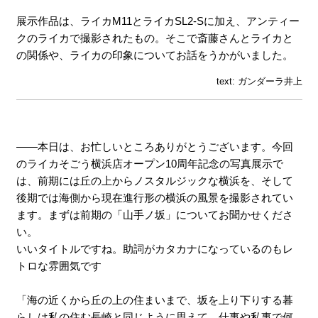
展示作品は、ライカM11とライカSL2-Sに加え、アンティー
クのライカで撮影されたもの。そこで斎藤さんとライカと
の関係や、ライカの印象についてお話をうかがいました。
text: ガンダーラ井上
――本日は、お忙しいところありがとうございます。今回
のライカそごう横浜店オープン10周年記念の写真展示で
は、前期には丘の上からノスタルジックな横浜を、そして
後期では海側から現在進行形の横浜の風景を撮影されてい
ます。まずは前期の「山手ノ坂」についてお聞かせくださ
い。
いいタイトルですね。助詞がカタカナになっているのもレ
トロな雰囲気です
「海の近くから丘の上の住まいまで、坂を上り下りする暮
らしは私の住む長崎と同じように思えて、仕事や私事で何