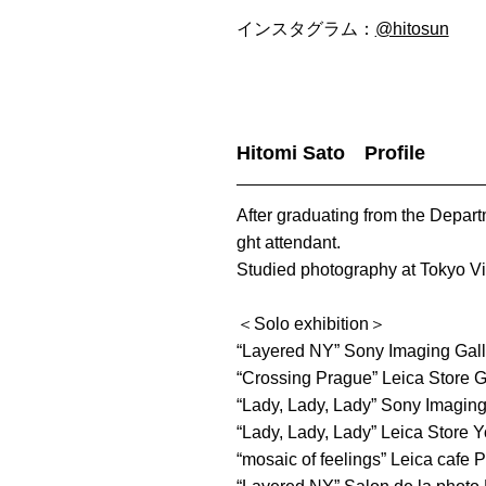
インスタグラム：
@hitosun
Hitomi Sato Profile
After graduating from the Depart
ght attendant.
Studied photography at Tokyo Vis
＜Solo exhibition＞
“Layered NY” Sony Imaging Gall
“Crossing Prague” Leica Store G
“Lady, Lady, Lady” Sony Imaging
“Lady, Lady, Lady” Leica Store
“mosaic of feelings” Leica cafe 