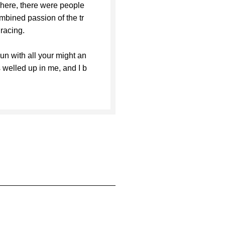
There, there were people
ombined passion of the tr
 racing.
un with all your might an
 welled up in me, and I b