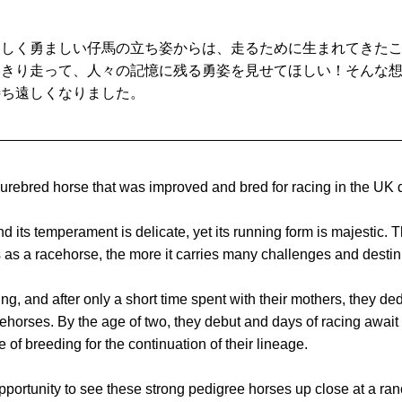
々しく勇ましい仔馬の立ち姿からは、走るために生まれてきた
いきり走って、人々の記憶に残る勇姿を見せてほしい！そんな
待ち遠しくなりました。
rebred horse that was improved and bred for racing in the UK d
nd its temperament is delicate, yet its running form is majestic
 as a racehorse, the more it carries many challenges and destini
ing, and after only a short time spent with their mothers, they de
ehorses. By the age of two, they debut and days of racing await 
e of breeding for the continuation of their lineage.
pportunity to see these strong pedigree horses up close at a ra