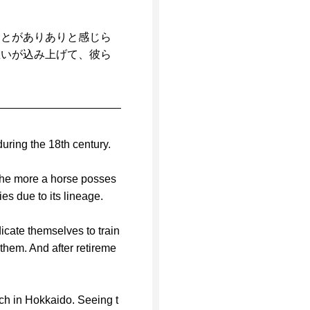
ことがありありと感じら
想いが込み上げて、彼ら
uring the 18th century.
. The more a horse posses
es due to its lineage.
dicate themselves to train
them. And after retireme
nch in Hokkaido. Seeing t