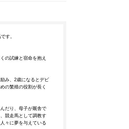
馬です。
多くの試練と宿命を抱え
励み、2歳になるとデビ
ための繁殖の役割が長く
食んだり、母子が厩舎で
り、競走馬として調教す
は人々に夢を与えている