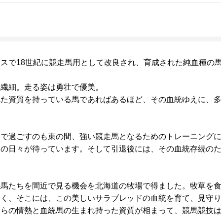
スで18世紀に競走馬用として改良され、育成された純血種の
は繊細。走る姿は勇壮で優美。
れた資質を持っている馬であればあるほど、その血統ゆえに、
で過ごすのも束の間、強い競走馬となるためのトレーニングに
いの日々が待っています。そして引退後には、その血統存続の
の馬たちを間近で見る機会を北海道の牧場で得ました。牧草を
しく、そこには、この美しいサラブレッドの血統を育て、見守
彼らの情熱と血統馬の生まれ持った資質が相まって、競馬競技