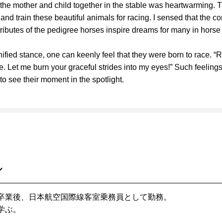
the mother and child together in the stable was heartwarming. 
and train these beautiful animals for racing. I sensed that the c
tributes of the pedigree horses inspire dreams for many in horse
ified stance, one can keenly feel that they were born to race. “R
e. Let me burn your graceful strides into my eyes!” Such feelings
o see their moment in the spotlight.
ル
卒業後、日本航空国際線客室乗務員として勤務。
学ぶ。