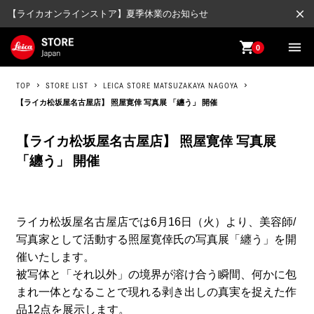
close
【ライカオンラインストア】夏季休業のお知らせ
shopping_cart
menu
0
TOP
STORE LIST
LEICA STORE MATSUZAKAYA NAGOYA
【ライカ松坂屋名古屋店】 照屋寛倖 写真展 「纏う」 開催
【ライカ松坂屋名古屋店】 照屋寛倖 写真展
「纏う」 開催
ライカ松坂屋名古屋店では6月16日（火）より、美容師/
写真家として活動する照屋寛倖氏の写真展「纏う」を開
催いたします。
被写体と「それ以外」の境界が溶け合う瞬間、何かに包
まれ一体となることで現れる剥き出しの真実を捉えた作
品12点を展示します。