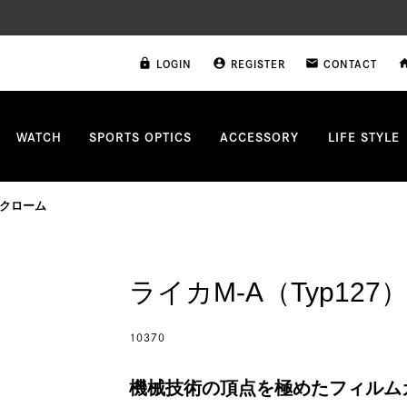
LOGIN
REGISTER
CONTACT
lock
account_circle
email
ho
WATCH
SPORTS OPTICS
ACCESSORY
LIFE STYLE
・クローム
ライカM-A（Typ12
10370
機械技術の頂点を極めたフィルム