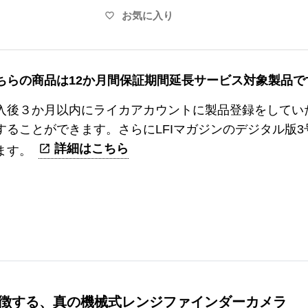
お気に入り
favorite_border
ちらの商品は12か月間保証期間延長サービス対象製品で
入後３か月以内にライカアカウントに製品登録をしてい
することができます。さらにLFIマガジンのデジタル版
詳細はこちら
ます。
徴する、真の機械式レンジファインダーカメラ