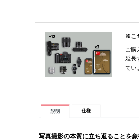
※こ
ご購
延長
てい
仕様
説明
写真撮影の本質に立ち返ることを象