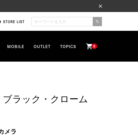
close
STORE LIST
me
search
shopping_cart
MOBILE
OUTLET
TOPICS
0
7） ブラック・クローム
カメラ