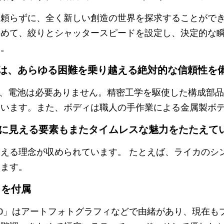
に頼らずに、全く新しい創造の世界を探求することがで
決めて、絞りとシャッタースピードを設定し、決定的な
す。
」は、あらゆる困難を乗り越える絶対的な信頼性を
で、電池は必要ありません。精密工学を駆使した構成部
ています。また、ボディは職人の手作業による金属製ボ
に見える要素もまたタイムレスな魅力をたたえて
える理念が収められています。 たとえば、ライカのシ
います。
」を付属
400」はアートフォトグラフィなどで由緒があり、現在