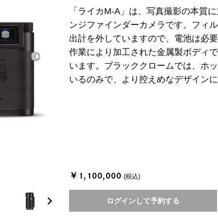
「ライカM-A」は、写真撮影の本質
ンジファインダーカメラです。フィル
出計を外していますので、電池は必
作業により加工された金属製ボディ
います。ブラッククロームでは、ホ
いるのみで、より控えめなデザイン
￥1,100,000
(税込)
chevron_right
ログインして予約する