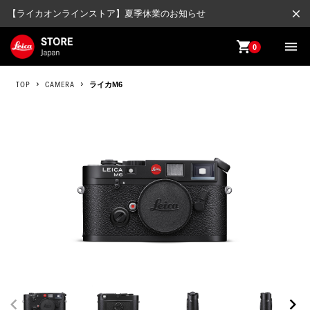
close
【ライカオンラインストア】夏季休業のお知らせ
shopping_cart
menu
0
TOP
CAMERA
ライカM6
chevron_left
chevron_right