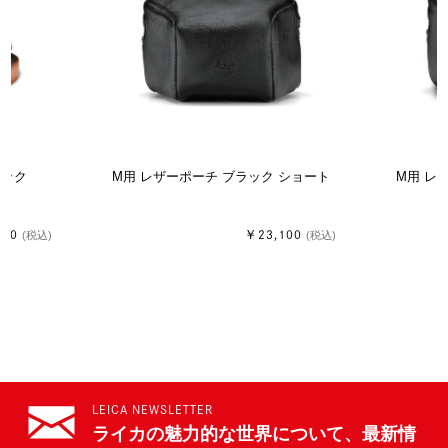
ャック
M用 レザーポーチ ブラック ショート
M用 レ
600
￥23,100
(税込)
(税込)
LEICA NEWSLETTER
ライカの魅力的な世界について、最新情