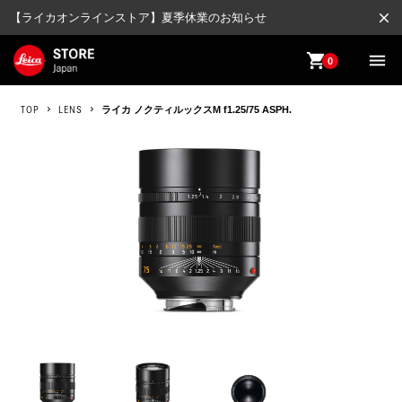
close
【ライカオンラインストア】夏季休業のお知らせ
shopping_cart
menu
0
TOP
LENS
ライカ ノクティルックスM f1.25/75 ASPH.