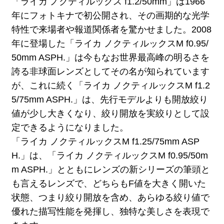
「ライカ ノクティルックス f1.2/50mm」は1966
年にフォトキナで初公開され、その画期的な光学
特性で来場者や報道関係者を驚かせました。2008
年に登場した「ライカ ノクティルックスM f0.95/
50mm ASPH.」は今もなお世界最高峰の明るさを
誇る非球面レンズとしてその名が知られています
が、これに続く「ライカ ノクティルックスM f1.2
5/75mm ASPH.」は、先行モデルよりも開放絞り
値が少し大きくなり、絞り開放を実絞りとして設
定できるようになりました。
「ライカ ノクティルックスM f1.25/75mm ASP
H.」は、「ライカ ノクティルックスM f0.95/50m
m ASPH.」とともにレンズの新シリーズの筆頭と
も言えるレンズで、どちらもF値を大きく開いた
状態、つまり絞り開放を含め、あらゆる絞り値で
優れた描写性能を発揮し、独特な美しさを表現で