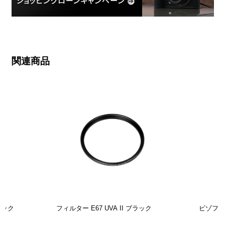
関連商品
ラック
フィルター E67 UVA II ブラック
ビゾフレ