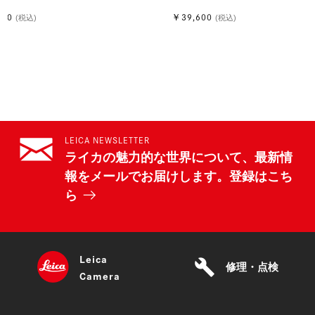
700
￥39,600
(税込)
(税込)
LEICA NEWSLETTER
ライカの魅力的な世界について、最新情
報をメールでお届けします。登録はこち
ら
Leica
build
修理・点検
Camera