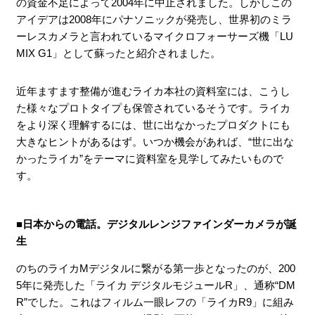
の資金不足によって2004年に中止されました。しかしこの
アイデアは2008年にパナソニックが発売し、世界初のミラ
ーレスカメラと言われているマイクロフォーサーズ機「LU
MIX G1」として蘇ったと紹介されました。
近年ますます整備が進むライカ本社の資料室には、こうし
た様々なプロトタイプも保管されているそうです。ライカ
をより深く理解するには、世に出なかったプロダクトにも
大きなヒントがあるはず。いつか機会があれば、“世に出な
かったライカ”をテーマに資料室を見学してみたいもので
す。
■日本からの電話。デジタルレンジファインダーカメラが誕
生
のちのライカMデジタルに繋がる第一歩となったのが、200
5年に発売した「ライカ デジタルモジュールR」、通称“DM
R”でした。これはフィルム一眼レフの「ライカR9」に組み