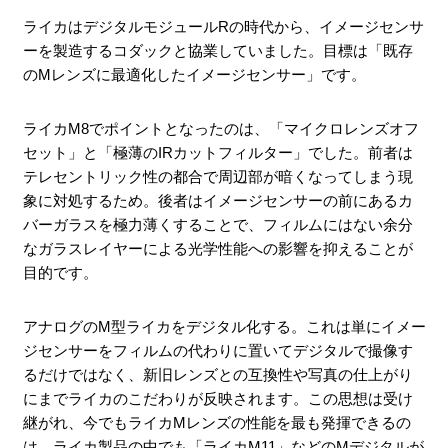
ライカはデジタルモジュールRの時代から、イメージセンサ
ーを製造するコダックと協業していました。目標は「既存
のMレンズに最適化したイメージセンサー」です。
ライカM8でポイントとなったのは、「マイクロレンズオフ
セット」と「極薄のIRカットフィルター」でした。前者は
テレセントリック性の都合で周辺部が暗くなってしまう現
象に対処するため。後者はイメージセンサーの前にあるカ
バーガラスを極力薄くすることで、フィルムにはない余分
なガラスレイヤーによる光学性能への影響を抑えることが
目的です。
アナログのM型ライカをデジタル化する。これは単にイメー
ジセンサーをフィルムの代わりに置いてデジタルで撮像す
るだけではなく、新旧レンズとの互換性や写真の仕上がり
にまでライカのこだわりが反映されます。この思想は受け
継がれ、今でもライカMレンズの性能を最も発揮できるの
は、ライカ製品の中でも「ライカM11」などのMデジタルが