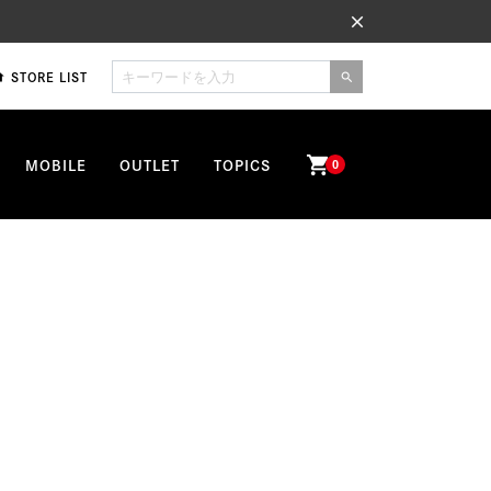
close
STORE LIST
me
search
shopping_cart
MOBILE
OUTLET
TOPICS
0