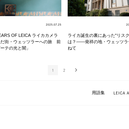
2025.07.25
2
YEARS OF LEICA ライカカメラ
ライカ誕生の裏にあった“リスク
んだ街・ウェッツラーへの旅 前
は？——発祥の地・ウェッツラ
ゲーテの光と闇」
ねて
chevron_right
1
2
LEICA 
用語集