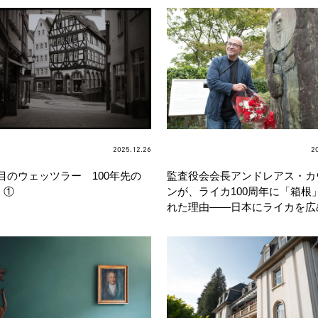
2025.12.26
2
年目のウェッツラー 100年先の
監査役会会長アンドレアス・カ
 ①
ンが、ライカ100周年に「箱根
れた理由——日本にライカを広
ウル・シュミット