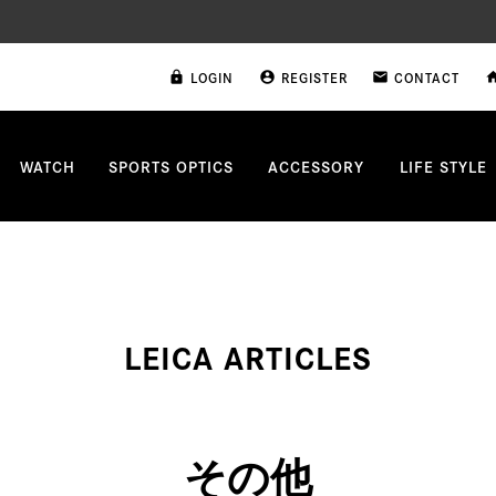
LOGIN
REGISTER
CONTACT
lock
account_circle
email
ho
WATCH
SPORTS OPTICS
ACCESSORY
LIFE STYLE
LEICA ARTICLES
その他