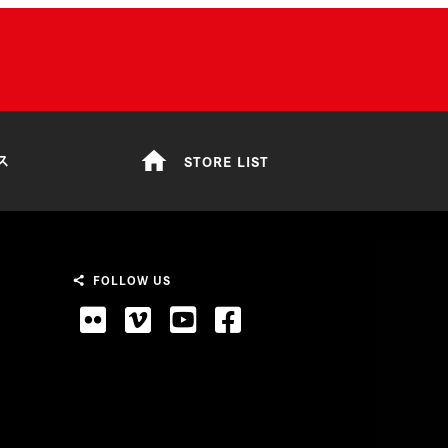
home
STORE LIST
ス
FOLLOW US
share