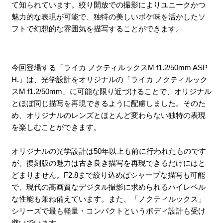
て知られています。絞り開放での撮影によりユニークかつ
魅力的な表現が可能で、独特の美しいボケ味を活かしたソ
フトで幻想的な雰囲気を描写することができます。
今回登場する「ライカ ノクティルックスM f1.2/50mm ASP
H.」は、光学設計をオリジナルの「ライカ ノクティルック
スM f1.2/50mm」に可能な限り近づけることで、オリジナル
とほぼ同じ描写を再現できるように配慮しました。そのた
め、オリジナルのレンズとほとんど変わらない独特の表現
を楽しむことができます。
オリジナルの光学設計は50年以上も前に行われたものです
が、復刻版の魅力は古き良き描写を再現できるだけにはと
どまりません。F2.8まで絞り込めばシャープな描写も可能
で、現代の高画質なデジタル撮影に求められるハイレベル
な性能も兼ね備えています。また、「ノクティルックス」
シリーズで最も軽量・コンパクトというボディ設計も受け
継いでいます。