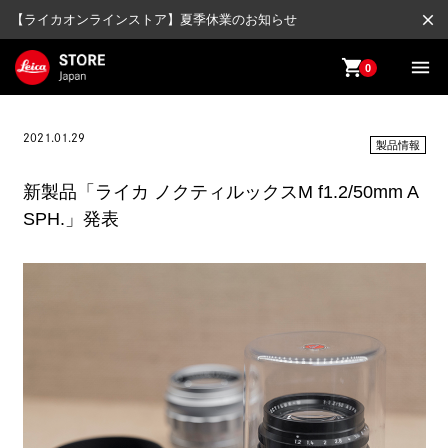
close
【ライカオンラインストア】夏季休業のお知らせ
shopping_cart
menu
0
2021.01.29
製品情報
新製品「ライカ ノクティルックスM f1.2/50mm A
SPH.」発表