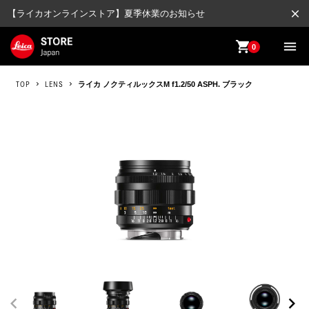
close
【ライカオンラインストア】夏季休業のお知らせ
shopping_cart
menu
0
TOP
LENS
ライカ ノクティルックスM f1.2/50 ASPH. ブラック
chevron_left
chevron_right