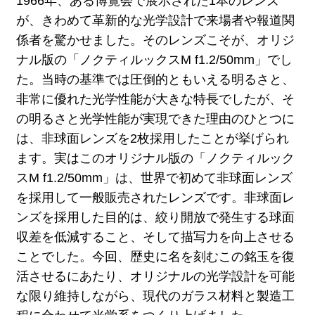
1966年、ある博覧会で展示された1本のレンズ
が、きわめて革新的な光学設計で来場者や報道関
係者を驚かせました。そのレンズこそが、オリジ
ナル版の「ノクティルックスM f1.2/50mm」でし
た。当時の基準では圧倒的ともいえる明るさと、
非常に優れた光学性能が大きな特長でしたが、そ
の明るさと光学性能が実現できた理由のひとつに
は、非球面レンズを2枚採用したことが挙げられ
ます。実はこのオリジナル版の「ノクティルック
スM f1.2/50mm」は、世界で初めて非球面レンズ
を採用して一般販売されたレンズです。非球面レ
ンズを採用した目的は、絞り開放で発生する球面
収差を低減すること、そして描写力を向上させる
ことでした。今回、歴史に名を刻むこの銘玉を復
活させるにあたり、オリジナルの光学設計を可能
な限り維持しながら、現代のガラス材料と製造工