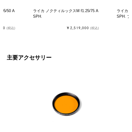
5/50 A
ライカ ノクティルックスM f1.25/75 A
ライカ ノ
SPH.
SP
000
￥2,519,000
(税込)
(税込)
主要アクセサリー