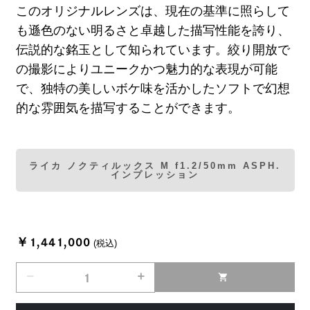
このオリジナルレンズは、現在の基準に照らして
も遜色のない明るさと卓越した描写性能を誇り、
伝説的な銘玉として知られています。絞り開放で
の撮影によりユニークかつ魅力的な表現が可能
で、独特の美しいボケ味を活かしたソフトで幻想
的な雰囲気を描写することができます。
ライカ ノクティルックス M f1.2/50mm ASPH.
インプレッション
￥1,441,000
(税込)
remove
add
shopping_cart