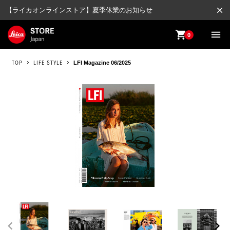
close
【ライカオンラインストア】夏季休業のお知らせ
shopping_cart
menu
0
TOP
LIFE STYLE
LFI Magazine 06/2025
chevron_left
chevron_right