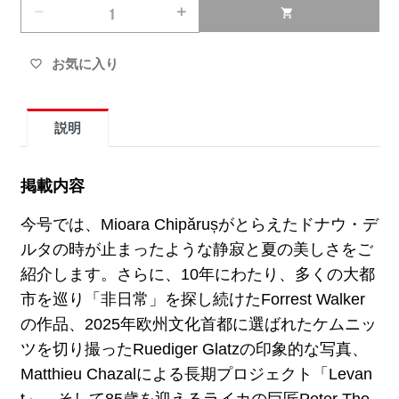
remove
add
shopping_cart
お気に入り
favorite_border
説明
掲載内容
今号では、Mioara Chipărușがとらえたドナウ・デ
ルタの時が止まったような静寂と夏の美しさをご
紹介します。さらに、10年にわたり、多くの大都
市を巡り「非日常」を探し続けたForrest Walker
の作品、2025年欧州文化首都に選ばれたケムニッ
ツを切り撮ったRuediger Glatzの印象的な写真、
Matthieu Chazalによる長期プロジェクト「Levan
t」、そして85歳を迎えるライカの巨匠Peter Tho