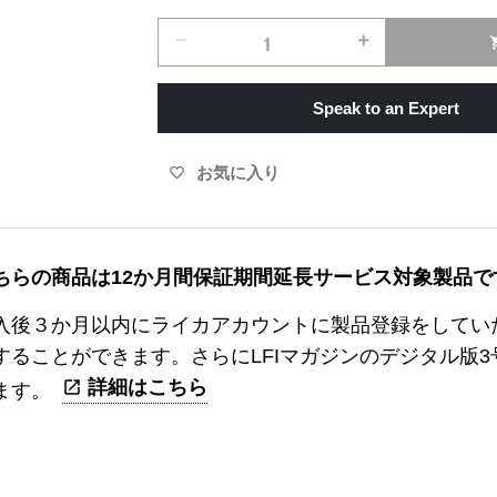
remove
add
shopp
Speak to an Expert
お気に入り
favorite_border
ちらの商品は12か月間保証期間延長サービス対象製品で
入後３か月以内にライカアカウントに製品登録をしてい
することができます。さらにLFIマガジンのデジタル版
詳細はこちら
ます。