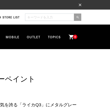
close
STORE LIST
me
search
shopping_cart
MOBILE
OUTLET
TOPICS
0
レーペイント
気を誇る「ライカQ3」にメタルグレー