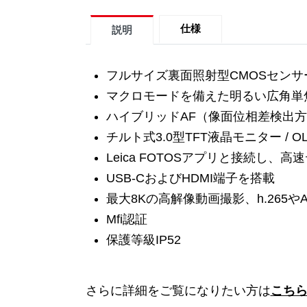
仕様
説明
フルサイズ裏面照射型CMOSセンサー、
マクロモードを備えた明るい広角単焦点レ
ハイブリッドAF（像面位相差検出
チルト式3.0型TFT液晶モニター /
Leica FOTOSアプリと接続し、
USB-CおよびHDMI端子を搭載
最大8Kの高解像動画撮影、h.265やA
Mfi認証
保護等級IP52
さらに詳細をご覧になりたい方は
こち