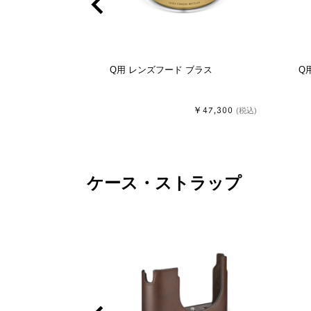
chevron_left
A II スリム ブラ
Q用 レンズフード ブラス
Q
￥27,500
￥47,300
(税込)
(税込)
ケース・ストラップ