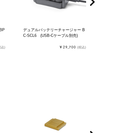
chevron_right
BP
デュアルバッテリーチャージャー B
USB-C パワーセット
C-SCL6 (USB-Cケーブル別売)
16059,19531)
￥29,700
税込)
(税込)