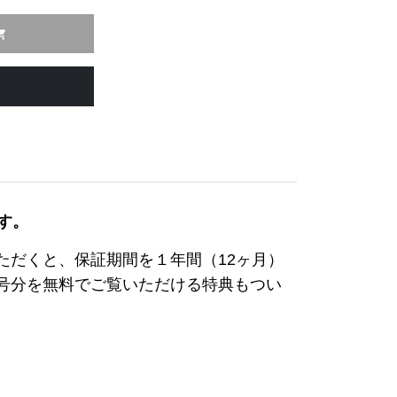
ing_cart
す。
ただくと、保証期間を１年間（12ヶ月）
3号分を無料でご覧いただける特典もつい