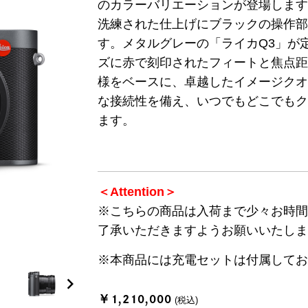
のカラーバリエーションが登場しま
洗練された仕上げにブラックの操作
す。メタルグレーの「ライカQ3」が
ズに赤で刻印されたフィートと焦点距
様をベースに、卓越したイメージク
な接続性を備え、いつでもどこでも
ます。
＜Attention＞
※こちらの商品は入荷まで少々お時
了承いただきますようお願いいたし
※本商品には充電セットは付属して
chevron_right
￥1,210,000
(税込)