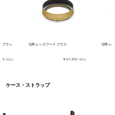
リム ブラッ
Q用 レンズフード ブラス
Q用 レ
500
￥47,300
(税込)
(税込)
ケース・ストラップ