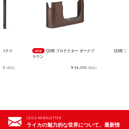
プロテク
NEW
Q3用 プロテクター ダークブ
Q3用 
ラウン
300
￥46,200
(税込)
(税込)
LEICA NEWSLETTER
ライカの魅力的な世界について、最新情