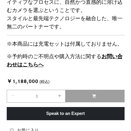
イティブなプロセスに、自然かつ直感的に溶け込
むカメラを選ぶということです。
スタイルと最先端テクノロジーを融合した、唯一
無二のパートナーです。
※本商品には充電セットは付属しておりません。
※予約時のご不明点や購入方法に関する
お問い合
わせはこちらへ
￥1,188,000
(税込)
remove
add
shopping_cart
Speak to an Expert
お気に入り
favorite_border