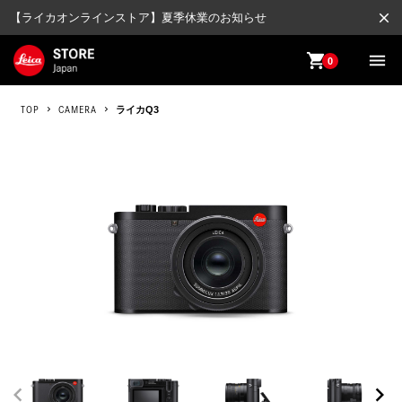
close
【ライカオンラインストア】夏季休業のお知らせ
shopping_cart
menu
0
TOP
CAMERA
ライカQ3
chevron_left
chevron_right