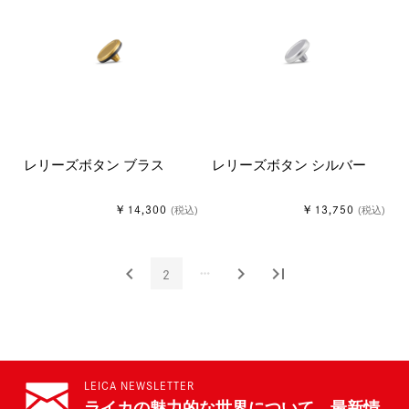
レリーズボタン ブラス
レリーズボタン シルバー
￥14,300
￥13,750
(税込)
(税込)
chevron_left
chevron_right
last_page
2
more_horiz
LEICA NEWSLETTER
ライカの魅力的な世界について、最新情