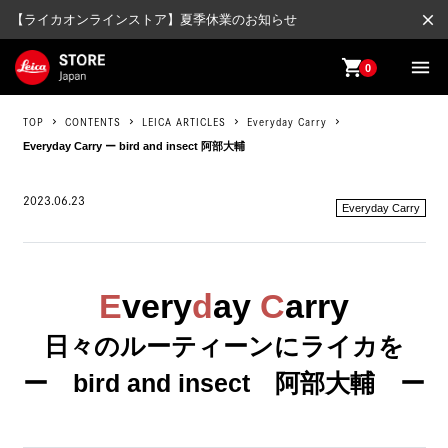
close
【ライカオンラインストア】夏季休業のお知らせ
shopping_cart
menu
0
TOP
CONTENTS
LEICA ARTICLES
Everyday Carry
Everyday Carry ー bird and insect 阿部大輔
2023.06.23
Everyday Carry
E
very
d
ay
C
arry
日々のルーティーンにライカを
ー bird and insect 阿部大輔 ー