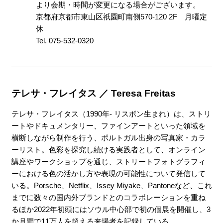
より会期・時間が変更になる場合がございます。
京都府京都市東山区祇園町南側570-120 2F 月曜定
休
Tel. 075-532-0320
テレサ・フレイタス ／ Teresa Freitas
テレサ・フレイタス（1990年- リスボン生まれ）は、ストリ
ートやドキュメンタリー、ファインアートといった領域を
横断しながら制作を行う、ポルトガル出身の写真家・カラ
ーリスト。色彩を探究し続ける実践者として、オンライン
講座やワークショップを通じ、ストリートフォトグラフィ
ーにおける色の活かし方や表現の可能性について発信して
いる。Porsche、Netflix、Issey Miyake、Pantoneなど、これ
までに数々の国内外ブランドとのコラボレーションを重ね
るほか2022年初頭にはソウル中心部で初の個展を開催し、3
か月間で11万人を超える来場者を記録している。