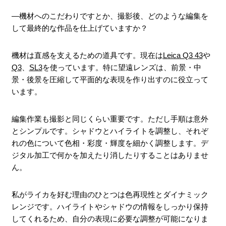
―機材へのこだわりですとか、撮影後、どのような編集を
して最終的な作品を仕上げていますか？
機材は直感を支えるための道具です。現在は
Leica Q3 43
や
Q3
、
SL3
を使っています。特に望遠レンズは、前景・中
景・後景を圧縮して平面的な表現を作り出すのに役立って
います。
編集作業も撮影と同じくらい重要です。ただし手順は意外
とシンプルです。シャドウとハイライトを調整し、それぞ
れの色について色相・彩度・輝度を細かく調整します。デ
ジタル加工で何かを加えたり消したりすることはありませ
ん。
私がライカを好む理由のひとつは色再現性とダイナミック
レンジです。ハイライトやシャドウの情報をしっかり保持
してくれるため、自分の表現に必要な調整が可能になりま