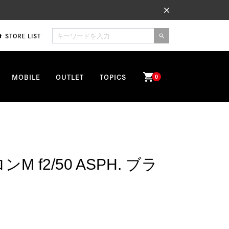
close
STORE LIST
me
search
shopping_cart
MOBILE
OUTLET
TOPICS
0
 f2/50 ASPH. ブラ