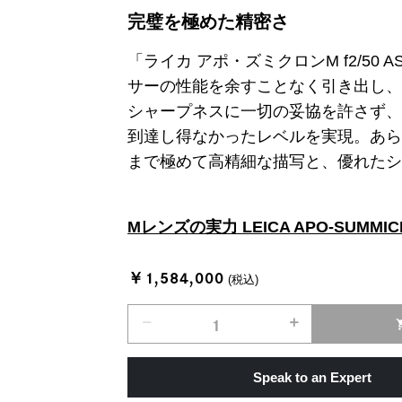
完璧を極めた精密さ
「ライカ アポ・ズミクロンM f2/50
サーの性能を余すことなく引き出し
シャープネスに一切の妥協を許さず
到達し得なかったレベルを実現。あ
まで極めて高精細な描写と、優れた
Mレンズの実力 LEICA APO-SUMMICRO
￥1,584,000
(税込)
remove
add
shopp
Speak to an Expert