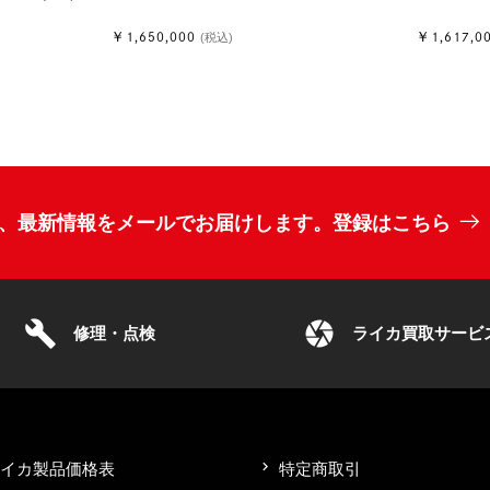
￥1,650,000
￥1,617,0
(税込)
、最新情報をメールでお届けします。登録はこちら
build
camera
修理・点検
ライカ買取サービ
ライカ製品価格表
特定商取引