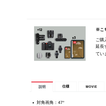
※こ
ご購
延長
てい
MOVIE
仕様
説明
対角画角：47°