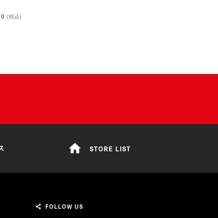
00
(税込)
home
STORE LIST
ス
FOLLOW US
share