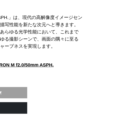
 ASPH.」は、現代の高解像度イメージセン
、描写性能を新たな次元へと導きます。
、あらゆる光学性能において、これまで
らゆる撮影シーンで、画面の隅々に至る
シャープネスを実現します。
N M f2.0/50mm ASPH.
ing_cart