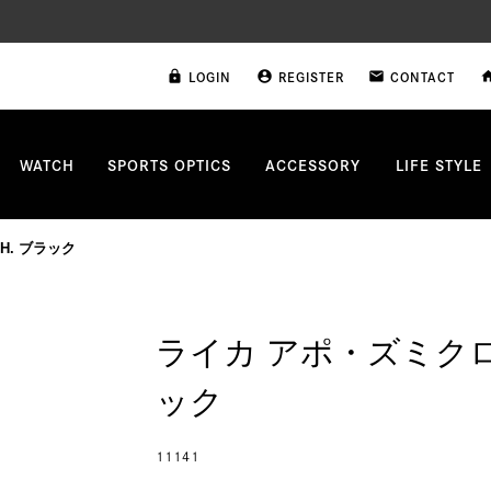
LOGIN
REGISTER
CONTACT
lock
account_circle
email
ho
WATCH
SPORTS OPTICS
ACCESSORY
LIFE STYLE
PH. ブラック
ライカ アポ・ズミクロンM
ック
11141